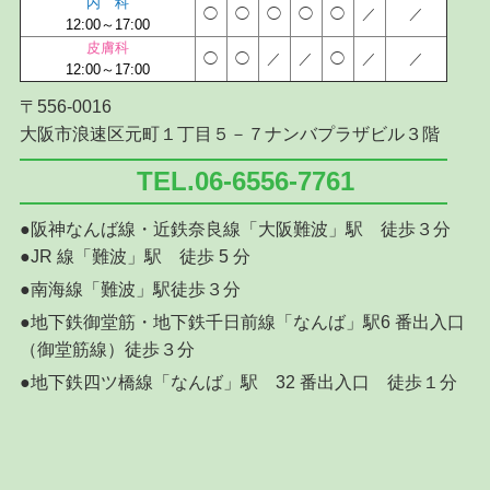
内 科
◯
◯
◯
◯
◯
／
／
12:00～17:00
皮膚科
◯
◯
／
／
◯
／
／
12:00～17:00
〒556-0016
大阪市浪速区元町１丁目５－７ナンバプラザビル３階
TEL.06-6556-7761
●阪神なんば線・近鉄奈良線「大阪難波」駅 徒歩３分
●JR 線「難波」駅 徒歩 5 分
●南海線「難波」駅徒歩３分
●地下鉄御堂筋・地下鉄千日前線「なんば」駅6 番出入口
（御堂筋線）徒歩３分
●地下鉄四ツ橋線「なんば」駅 32 番出入口 徒歩１分